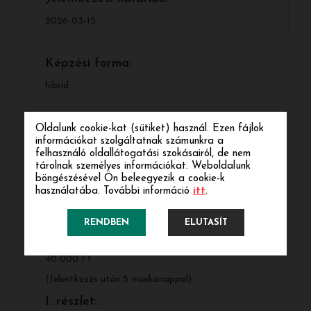
2026-03-15
Képzési forma:
hibrid
A képzések óraszáma:
Oldalunk cookie-kat (sütiket) használ. Ezen fájlok
információkat szolgáltatnak számunkra a
320
felhasználó oldallátogatási szokásairól, de nem
tárolnak személyes információkat. Weboldalunk
böngészésével Ön beleegyezik a cookie-k
használatába. További információ
itt
.
Tandíj:
240 000 Ft
RENDBEN
ELUTASÍT
Jelentkezési díj:
40 000 Ft
(Jelentkezés után 5 munkanappal)
1. részlet: