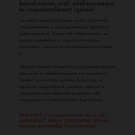
koordinációt, erőt, állóképességet
és csapatszellemet igényel.
Az evezés sportedző képzés során a résztvevők
megismerkednek a sportág technikai, taktikai és
fizikai alapjaival. Elsajátítják többek között, az
evezési technikákat, a csapatszinkronizáció
módszereit, valamint az edzéselméleti ismereteket
is.
Edzőként kiemelt szereped lesz a sportolók erőnléti
edzésének és rehabilitációjának tervezésében is.
Emellett a sportolók technikai fejlesztése, az
egyéni és csapatedzések vezetése, valamint a
versenyekre való felkészítés és azokon való
támogatás is a feladataid közé fog tartozni.
Szereted a csapatmunkát és a vízi
sportokat? Akkor szeretettel várunk
evezés sportedző képzésünkön.