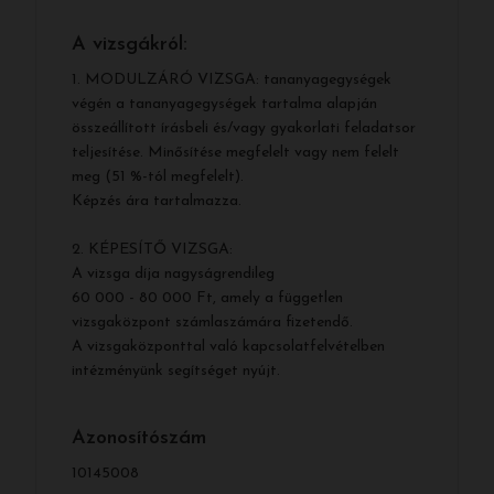
A vizsgákról:
1. MODULZÁRÓ VIZSGA: tananyagegységek
végén a tananyagegységek tartalma alapján
összeállított írásbeli és/vagy gyakorlati feladatsor
teljesítése. Minősítése megfelelt vagy nem felelt
meg (51 %-tól megfelelt).
Képzés ára tartalmazza.
2. KÉPESÍTŐ VIZSGA:
A vizsga díja nagyságrendileg
60 000 - 80 000 Ft, amely a független
vizsgaközpont számlaszámára fizetendő.
A vizsgaközponttal való kapcsolatfelvételben
intézményünk segítséget nyújt.
Azonosítószám
10145008