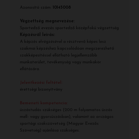
Azonosító szám:
10145008
Végzettség megnevezése:
Sportedző evezés sportedző középfokú végzettség
Képzésről leírás:
A képzés elvégzésével a résztvevő képes lesz
szakmai képzéshez kapcsolódóan megszerezhető
szakképesítéssel ellátható legjellemzőbb
munkaterület, tevékenység vagy munkakör
ellátására.
Jelentkezési feltétel:
érettségi bizonyítvány
Bemeneti kompetencia:
úszástudás szükséges (200 m folyamatos úszás
mell- vagy gyorsúszásban), valamint az országos
sportági szakszövetség (Magyar Evezős
Szövetség) ajánlása szükséges.