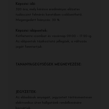
Képzési idő:
320 óra, mely kérésre eredményes előzetes
tudásszint felmérés keretében csökkenthető.
Megengedett hiányzás: 30 %.
Képzési időpontok:
Kéthetente szombat és vasárnap 09:00 – 17:20-ig.
Az időpontok tájékoztató jellegűek, a változás
jogát fenntartjuk.
TANANYAGEGYSÉGEK MEGNEVEZÉSE:
JEGYZETEK:
Az előadások anyagait, jegyzeteit térítésmentesen
elektronikus úton hallgatóink rendelkezésére
bocsátjuk.