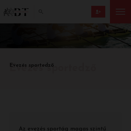
Evezés sportedző
Evezés sportedző
Az evezés sportág magas szintű