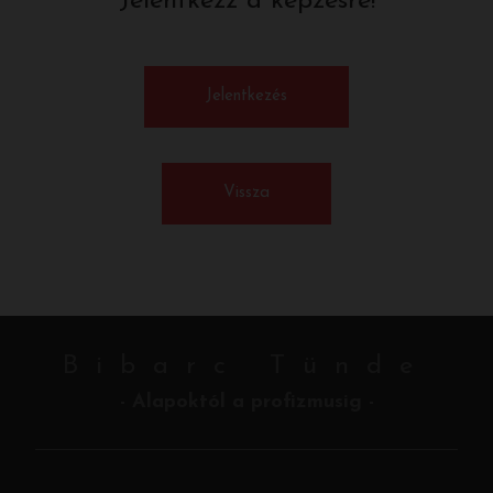
Jelentkezz a képzésre!
Jelentkezés
Vissza
Bibarc Tünde
- Alapoktól a profizmusig -