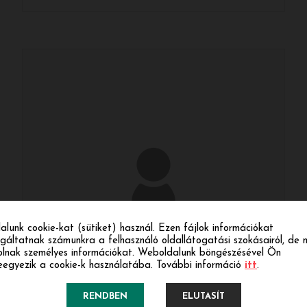
alunk cookie-kat (sütiket) használ. Ezen fájlok információkat
lgáltatnak számunkra a felhasználó oldallátogatási szokásairól, de 
olnak személyes információkat. Weboldalunk böngészésével Ön
eegyezik a cookie-k használatába. További információ
itt
.
RENDBEN
ELUTASÍT