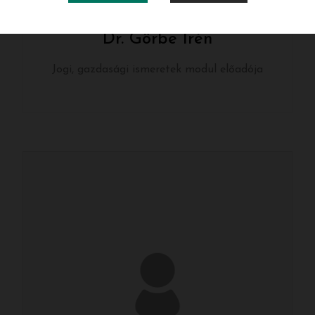
Dr. Görbe Irén
Jogi, gazdasági ismeretek modul előadója