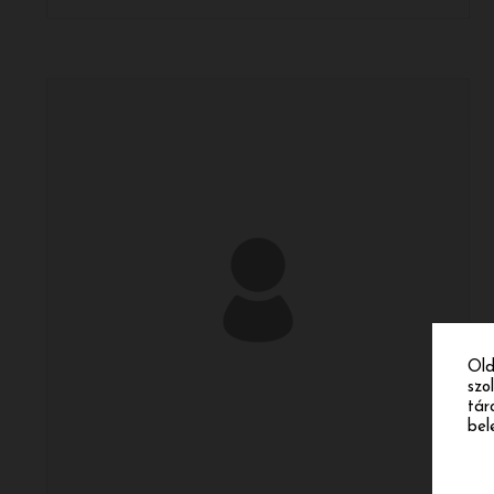
Old
szo
tár
bel