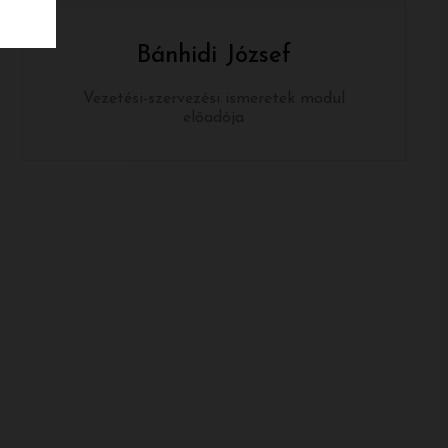
Bánhidi József
Vezetési-szervezési ismeretek modul
előadója