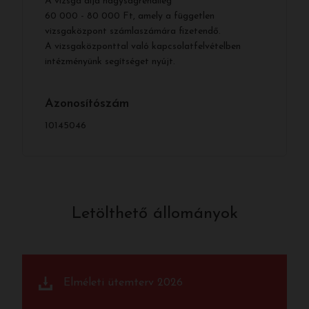
A vizsga díja nagyságrendileg
60 000 - 80 000 Ft, amely a független
vizsgaközpont számlaszámára fizetendő.
A vizsgaközponttal való kapcsolatfelvételben
intézményünk segítséget nyújt.
Azonosítószám
10145046
Letölthető állományok
Elméleti ütemterv 2026