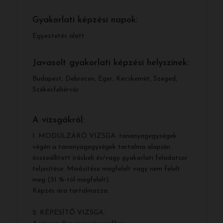
Gyakorlati képzési napok:
Egyeztetés alatt
Javasolt gyakorlati képzési helyszínek:
Budapest, Debrecen, Eger, Kecskemét, Szeged,
Székesfehérvár
A vizsgákról:
1. MODULZÁRÓ VIZSGA: tananyagegységek
végén a tananyagegységek tartalma alapján
összeállított írásbeli és/vagy gyakorlati feladatsor
teljesítése. Minősítése megfelelt vagy nem felelt
meg (51 %-tól megfelelt).
Képzés ára tartalmazza.
2. KÉPESÍTŐ VIZSGA: