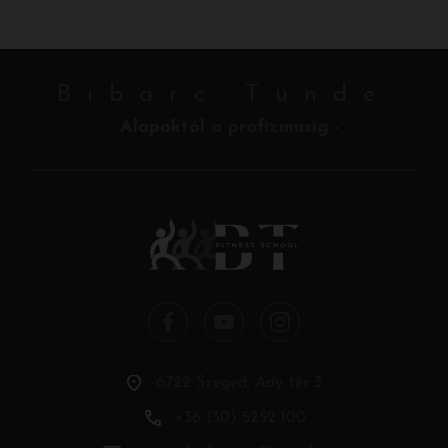
Bibarc Tünde
- Alapoktól a profizmusig -
6722 Szeged, Ady tér 3.
+36 (30) 5252 100