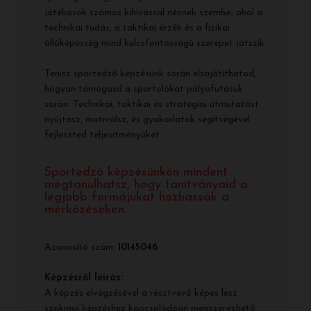
játékosok számos kihívással néznek szembe, ahol a
technikai tudás, a taktikai érzék és a fizikai
állóképesség mind kulcsfontosságú szerepet játszik.
Tenisz sportedző képzésünk során elsajátíthatod,
hogyan támogasd a sportolókat pályafutásuk
során. Technikai, taktikai és stratégiai útmutatást
nyújtasz, motiválsz, és gyakorlatok segítségével
fejleszted teljesítményüket.
Sportedző képzésünkön mindent
megtanulhatsz, hogy tanítványaid a
legjobb formájukat hozhassák a
mérkőzéseken.
Azonosító szám:
10145046
Képzésről leírás:
A képzés elvégzésével a résztvevő képes lesz
szakmai képzéshez kapcsolódóan megszerezhető