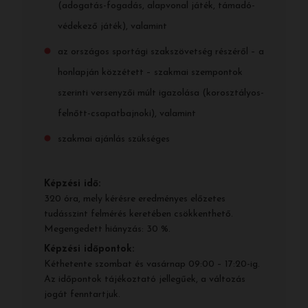
(adogatás-fogadás, alapvonal játék, támadó-
védekező játék), valamint
az országos sportági szakszövetség részéről – a
honlapján közzétett – szakmai szempontok
szerinti versenyzői múlt igazolása (korosztályos-
felnőtt-csapatbajnoki), valamint
szakmai ajánlás szükséges
Képzési idő:
320 óra, mely kérésre eredményes előzetes
tudásszint felmérés keretében csökkenthető.
Megengedett hiányzás: 30 %.
Képzési időpontok:
Kéthetente szombat és vasárnap 09:00 – 17:20-ig.
Az időpontok tájékoztató jellegűek, a változás
jogát fenntartjuk.