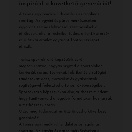
inspiráld a következő generációt!
A tenisz egy rendkívül dinamikus és izgalmas
sportág. Az egyéni és páros mérkőzéseken
egyaránt számos kihívással szembesülnek a
játékosok, ahol a technikai tudás, a taktikai érzék
és a fizikai erőnlét egyaránt fontos szerepet
játszik.
Tenisz sportoktató képzésünk során
megtanulhatod, hogyan segítsd a sportolókat
karrierjük során. Technikai, taktikai és stratégiai
tanácsokat adsz, motiválsz és gyakorlatok
segítségével fejleszted a teljesítőképességüket.
Sportoktató képzésünkön elsajátíthatsz mindent,
hogy tanítványaid a legjobb formájukat hozhassák
a mérkőzések során.
Oszd meg tudásodat és ösztönözd a következő
generációt!
A tenisz egy rendkívül lendületes és izgalmas
sportág. Az egyéni és páros mérkőzéseken a