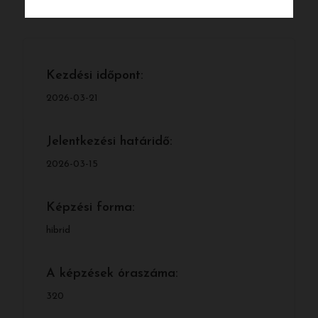
Kezdési időpont:
2026-03-21
Jelentkezési határidő:
2026-03-15
Képzési forma:
hibrid
A képzések óraszáma:
320