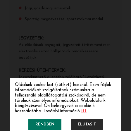
Jogi, gazdasági ismeretek
Sportág megnevezése sportszakmai modul
JEGYZETEK:
Az előadások anyagait, jegyzeteit térítésmentesen
elektronikus úton hallgatóink rendelkezésére
bocsátjuk.
KÉPZÉSI ÜTEMTERVEK:
Megtekinthető a lentebb található "Letölthető
állományok" között.
Oldalunk cookie-kat (sütiket) használ. Ezen fájlok
információkat szolgáltatnak számunkra a
felhasználó oldallátogatási szokásairól, de nem
tárolnak személyes információkat. Weboldalunk
böngészésével Ön beleegyezik a cookie-k
Tenisz sportedző 2025/2026.
használatába. További információ
itt
.
tanév
RENDBEN
ELUTASÍT