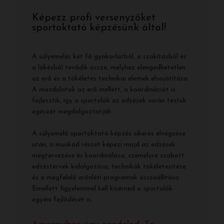
Képezz profi versenyzőket
sportoktató képzésünk által!
A súlyemelés két fő gyakorlatból, a szakításból és
a lökésből tevődik össze, melyhez elengedhetetlen
az erő és a tökéletes technikai elemek elsajátítása.
A mozdulatok az erő mellett, a koordinációt is
fejlesztik, így a sportolók az edzések során testük
egészét megdolgoztatják.
A súlyemelő sportoktató képzés sikeres elvégzése
után, a munkád részét képezi majd az edzések
megtervezése és koordinálása, személyre szabott
edzéstervek kidolgozása, technikák tökéletesítése
és a megfelelő erőnléti programok összeállítása.
Emellett figyelemmel kell kísérned a sportolók
egyéni fejlődését is.