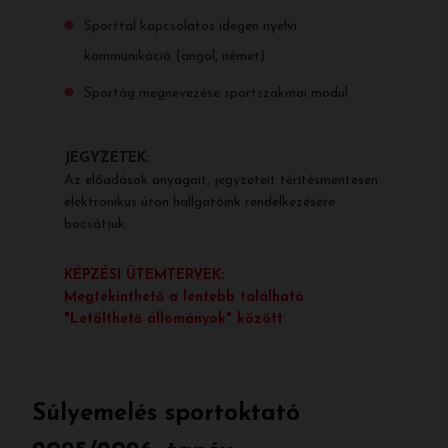
Sporttal kapcsolatos idegen nyelvi
kommunikáció (angol, német)
Sportág megnevezése sportszakmai modul
JEGYZETEK:
Az előadások anyagait, jegyzeteit térítésmentesen
elektronikus úton hallgatóink rendelkezésére
bocsátjuk.
KÉPZÉSI ÜTEMTERVEK:
Megtekinthető a lentebb található
"Letölthető állományok" között
Súlyemelés sportoktató