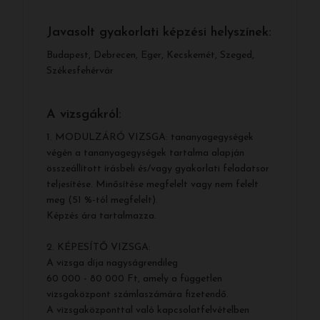
Javasolt gyakorlati képzési helyszínek:
Budapest, Debrecen, Eger, Kecskemét, Szeged,
Székesfehérvár
A vizsgákról:
1. MODULZÁRÓ VIZSGA: tananyagegységek
végén a tananyagegységek tartalma alapján
összeállított írásbeli és/vagy gyakorlati feladatsor
teljesítése. Minősítése megfelelt vagy nem felelt
meg (51 %-tól megfelelt).
Képzés ára tartalmazza.
2. KÉPESÍTŐ VIZSGA:
A vizsga díja nagyságrendileg
60 000 - 80 000 Ft, amely a független
vizsgaközpont számlaszámára fizetendő.
A vizsgaközponttal való kapcsolatfelvételben