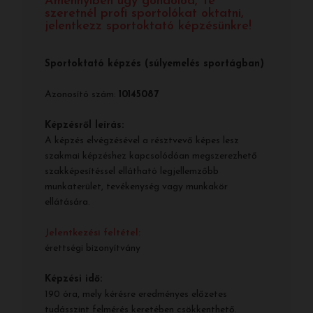
Amennyiben úgy gondolod, Te
szeretnél profi sportolókat oktatni,
jelentkezz sportoktató képzésünkre!
Sportoktató képzés (súlyemelés sportágban)
Azonosító szám:
10145087
Képzésről leírás:
A képzés elvégzésével a résztvevő képes lesz
szakmai képzéshez kapcsolódóan megszerezhető
szakképesítéssel ellátható legjellemzőbb
munkaterület, tevékenység vagy munkakör
ellátására.
Jelentkezési feltétel:
érettségi bizonyítvány
Képzési idő:
190 óra, mely kérésre eredményes előzetes
tudásszint felmérés keretében csökkenthető.