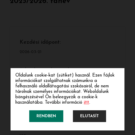
2025/2026. tanév
Kezdési időpont:
2026-03-21
Jelentkezési határidő:
Oldalunk cookie-kat (sütiket) használ. Ezen fájlok
2026-03-15
információkat szolgáltatnak számunkra a
felhasználó oldallátogatási szokásairól, de nem
tárolnak személyes információkat. Weboldalunk
böngészésével Ön beleegyezik a cookie-k
Képzési forma:
használatába. További információ
itt
.
hibrid
RENDBEN
ELUTASÍT
A képzések óraszáma: