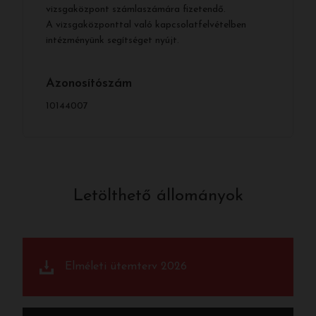
vizsgaközpont számlaszámára fizetendő.
A vizsgaközponttal való kapcsolatfelvételben
intézményünk segítséget nyújt.
Azonosítószám
10144007
Letölthető állományok
Elméleti ütemterv 2026