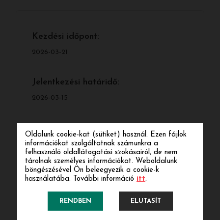
Kezdési időpont:
2026-03-21
Jelentkezési határidő:
2026-03-15
Képzési forma:
Oldalunk cookie-kat (sütiket) használ. Ezen fájlok
információkat szolgáltatnak számunkra a
hibrid
felhasználó oldallátogatási szokásairól, de nem
tárolnak személyes információkat. Weboldalunk
böngészésével Ön beleegyezik a cookie-k
A képzések óraszáma:
használatába. További információ
itt
.
190
RENDBEN
ELUTASÍT
Tandíj: