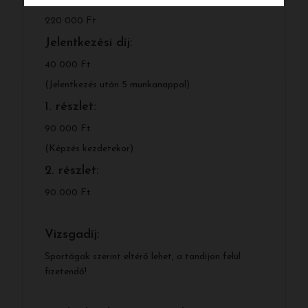
220 000 Ft
Jelentkezési díj:
40 000 Ft
(Jelentkezés után 5 munkanappal)
1. részlet:
90 000 Ft
(Képzés kezdetekor)
2. részlet:
90 000 Ft
Vizsgadíj:
Sportágak szerint eltérő lehet, a tandíjon felül
fizetendő!