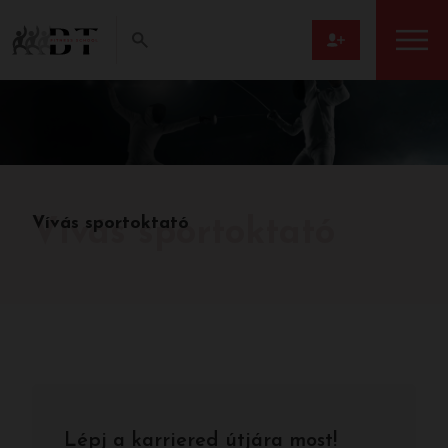
Vívás sportoktató
Vívás sportoktató
Lépj a karriered útjára most!