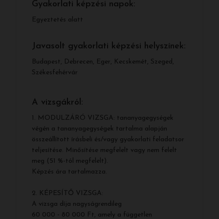
Gyakorlati képzési napok:
Egyeztetés alatt
Javasolt gyakorlati képzési helyszínek:
Budapest, Debrecen, Eger, Kecskemét, Szeged,
Székesfehérvár
A vizsgákról:
1. MODULZÁRÓ VIZSGA: tananyagegységek
végén a tananyagegységek tartalma alapján
összeállított írásbeli és/vagy gyakorlati feladatsor
teljesítése. Minősítése megfelelt vagy nem felelt
meg (51 %-tól megfelelt).
Képzés ára tartalmazza.
2. KÉPESÍTŐ VIZSGA:
A vizsga díja nagyságrendileg
60 000 - 80 000 Ft, amely a független