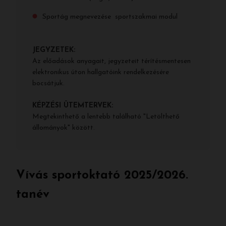
Sportág megnevezése sportszakmai modul
JEGYZETEK:
Az előadások anyagait, jegyzeteit térítésmentesen
elektronikus úton hallgatóink rendelkezésére
bocsátjuk.
KÉPZÉSI ÜTEMTERVEK:
Megtekinthető a lentebb található "Letölthető
állományok" között.
Vívás sportoktató 2025/2026.
tanév