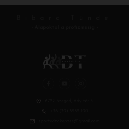
Bibarc Tünde
- Alapoktól a profizmusig -
6722 Szeged, Ady tér 3.
+36 (30) 5252 100
sportedzokepzes@gmail.com