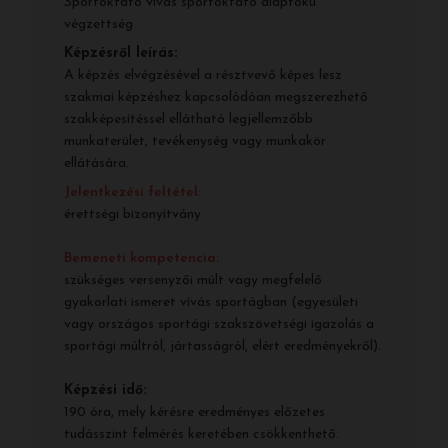
Sportoktató vívás sportoktató alapfokú
végzettség
Képzésről leírás:
A képzés elvégzésével a résztvevő képes lesz
szakmai képzéshez kapcsolódóan megszerezhető
szakképesítéssel ellátható legjellemzőbb
munkaterület, tevékenység vagy munkakör
ellátására.
Jelentkezési feltétel:
érettségi bizonyítvány
Bemeneti kompetencia:
szükséges versenyzői múlt vagy megfelelő
gyakorlati ismeret vívás sportágban (egyesületi
vagy országos sportági szakszövetségi igazolás a
sportági múltról, jártasságról, elért eredményekről).
Képzési idő:
190 óra, mely kérésre eredményes előzetes
tudásszint felmérés keretében csökkenthető.