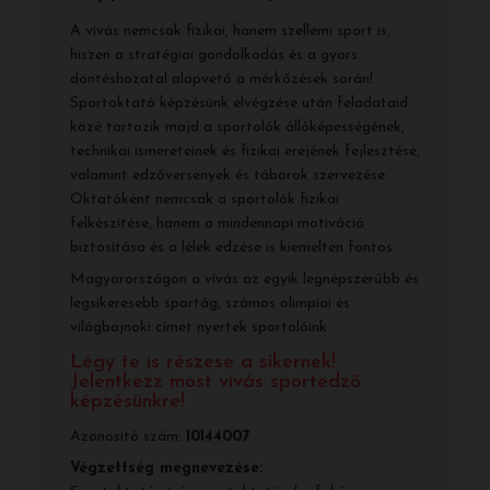
A vívás nemcsak fizikai, hanem szellemi sport is,
hiszen a stratégiai gondolkodás és a gyors
döntéshozatal alapvető a mérkőzések során!
Sportoktató képzésünk elvégzése után feladataid
közé tartozik majd a sportolók állóképességének,
technikai ismereteinek és fizikai erejének fejlesztése,
valamint edzőversenyek és táborok szervezése.
Oktatóként nemcsak a sportolók fizikai
felkészítése, hanem a mindennapi motiváció
biztosítása és a lélek edzése is kiemelten fontos.
Magyarországon a vívás az egyik legnépszerűbb és
legsikeresebb sportág, számos olimpiai és
világbajnoki címet nyertek sportolóink.
Légy te is részese a sikernek!
Jelentkezz most vívás sportedző
képzésünkre!
Azonosító szám:
10144007
Végzettség megnevezése: