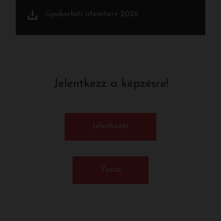
Gyakorlati ütemterv 2026
Jelentkezz a képzésre!
Jelentkezés
Vissza